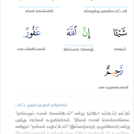
உங்கள் செயல்களில்
உங்களுக்கு குறைக்க மாட்டான்
மகா மன்னிப்பாளன்
எதையும்
நிச்சயமாக அல்லாஹ்
மகா கருணையாளன்
டாக்டர். முஹம்மது ஜான் தமிழாக்கம்
“நாங்களும் ஈமான் கொண்டோம்” என்று (நபியே! உம்மிடம்) நாட்டுப்
புறத்து அரபிகள் கூறுகிறார்கள், “நீங்கள் ஈமான் கொள்ளவில்லை.
எனினும் “நாங்கள் வழிபட்டோம்” (இஸ்லாத்தைத் தழுவினோம்) என்று
(வேண்டுமானால்) கூறுங்கள் (என நபியே! அவர்களிடம்) கூறுவீராக.