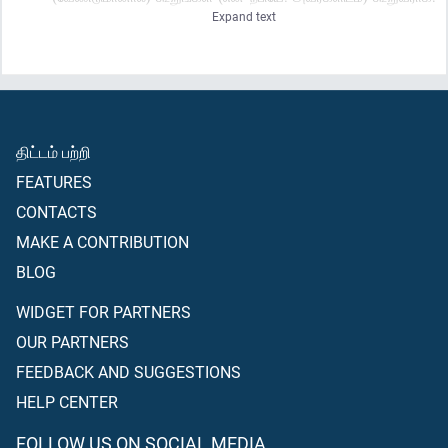
Expand text
“ஏனெனில் உங்களுடைய இதயங்களில் (உண்மையான) ஈமான்
நுழையவில்லை; மேலும், நீங்கள் அல்லாஹ்வுக்கும், அவனுடைய
தூதருக்கும் வழிப்பட்டு நடப்பீர்களாயின் அவன் உங்களுடைய
நற்செய்கைகளில், எதையும் உங்களுக்குக் குறைக்க மாட்டான்”
நிச்சயமாக அல்லாஹ் மிக மன்னிப்பவன்; மிக்க கிருபையுடையவன்.
திட்டம் பற்றி
FEATURES
CONTACTS
MAKE A CONTRIBUTION
BLOG
WIDGET FOR PARTNERS
OUR PARTNERS
FEEDBACK AND SUGGESTIONS
HELP CENTER
FOLLOW US ON SOCIAL MEDIA