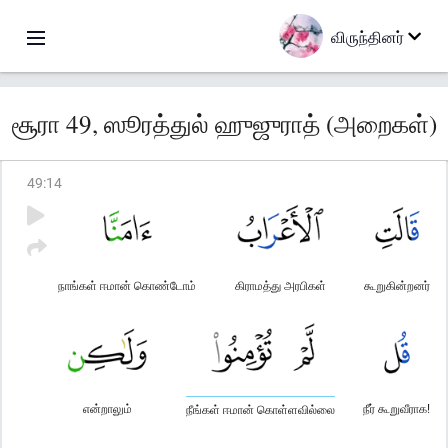
விருந்தினர்
சூரா 49, ஸூரத்துல் ஹுஜுராத் (அறைகள்)
49
:
14
நாங்கள் ஈமான் கொண்டோம்
கிராமத்து அரபிகள்
கூறுகின்றனர்
என்றாலும்
நீர் கூறுவீராக!
நீங்கள் ஈமான் கொள்ளவில்லை