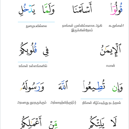
நாங்கள் முஸ்லிம்களாக ஆகி
கூறுங்கள்!
நுழையவில்லை
இருக்கின்றோம்
ஈமான்
உங்கள் உள்ளங்களில்
அவனது தூதருக்கும்
அல்லாஹ்விற்கு(ம்)
நீங்கள் கீழ்ப்படிந்து நடந்தால்