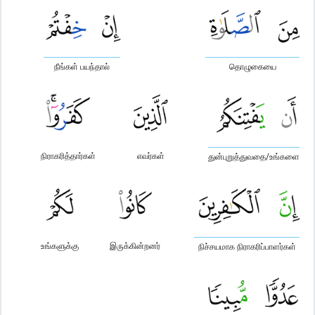
நீங்கள் பயந்தால்
தொழுகையை
நிராகரித்தார்கள்
எவர்கள்
துன்புறுத்துவதை/உங்களை
உங்களுக்கு
இருக்கின்றனர்
நிச்சயமாக நிராகரிப்பாளர்கள்