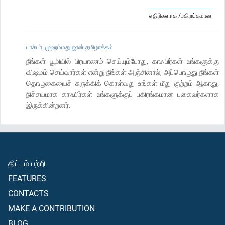
எதிரிகளாக /பகிரங்கமான
டாக்டர். முஹம்மது ஜான் தமிழாக்கம்
நீங்கள் பூமியில் பிரயாணம் செய்யும்போது, காஃபிர்கள் உங்களுக்கு
விஷமம் செய்வார்கள் என்று நீங்கள் அஞ்சினால், அப்பொழுது நீங்கள்
தொழுகையைச் சுருக்கிக் கொள்வது உங்கள் மீது குற்றம் ஆகாது;
நிச்சயமாக காஃபிர்கள் உங்களுக்குப் பகிரங்கமான பகைவர்களாக
இருக்கின்றனர்.
திட்டம் பற்றி
FEATURES
CONTACTS
MAKE A CONTRIBUTION
BLOG