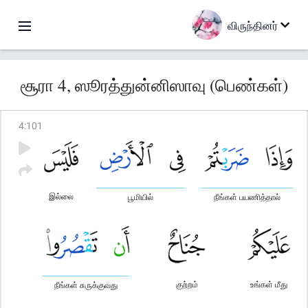
விருந்தினர்
சூரா 4, ஸூரத்துன்னிஸாவு (பெண்கள்)
4
:
101
இல்லை
பூமியில்
நீங்கள் பயணித்தால்
குற்றம்
உங்கள் மீது
நீங்கள் சுருக்குவது