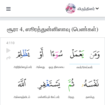
விருந்தினர்
சூரா 4, ஸூரத்துன்னிஸாவு (பெண்கள்)
4
:
110
அநீதியிழைப்பார்
அல்லது
ஒரு தீமையை
எவர்/செய்வார்
அல்லாஹ்விடம்
மன்னிப்புக் கேட்பார்
பிறகு
தனக்கு