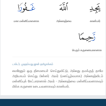
மகா மன்னிப்பாளனாக
அல்லாஹ்வை
காண்பார்
பெரும் கருணையாளனாக
டாக்டர். முஹம்மது ஜான் தமிழாக்கம்
எவரேனும் ஒரு தீமையைச் செய்துவிட்டு, அல்லது தமக்குத் தாமே
அநியாயம் செய்து பின்னர் அவர் (மனப்பூர்வமாக) அல்லாஹ்விடம்
மன்னிப்புக் கேட்பாரானால் அவர் - அல்லாஹ்வை மன்னிப்பவனாகவும்
மிக்க கருணை உடையவனாகவும் காண்பார்.