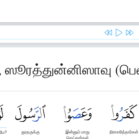
, ஸூரத்துன்னிஸாவு (ப
தூதருக்கு
இன்னும் மாறு
நிராகரித்தார்கள்
ுமே?
செய்தார்கள்