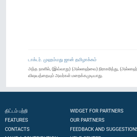
டாக்டர். முஹம்மது ஜான் தமிழாக்கம்
அந்த நாளில், (இவ்வாறு) (அல்லாஹ்வை) நிராகரித்து, (அல்லாஹ்வ
விஷயத்தையும் அவர்கள் மறைக்கமுடியாது.
திட்டம் பற்றி
WIDGET FOR PARTNERS
FEATURES
OUR PARTNERS
CONTACTS
FEEDBACK AND SUGGESTION