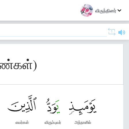
விருந்தினர்
ெண்கள்)
எவர்கள்
விரும்புவர்
அந்நாளில்