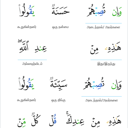
கூறுகின்றனர்
ஒரு நன்மை
அடைந்தால்/ அவர்களை
அல்லாஹ்விடம்
இது/இருந்து
கூறுகின்றனர்
ஒரு தீங்கு
அடைந்தால்/அவர்களை