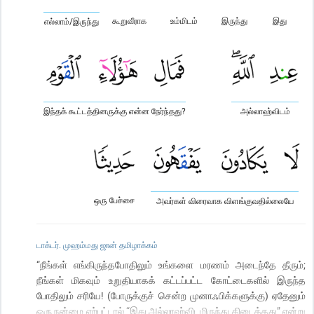
கூறுவீராக
உம்மிடம்
இருந்து
இது
எல்லாம்/இருந்து
இந்தக் கூட்டத்தினருக்கு என்ன நேர்ந்தது?
அல்லாஹ்விடம்
ஒரு பேச்சை
அவர்கள் விரைவாக விளங்குவதில்லையே
டாக்டர். முஹம்மது ஜான் தமிழாக்கம்
“நீங்கள் எங்கிருந்தபோதிலும் உங்களை மரணம் அடைந்தே தீரும்;
நீங்கள் மிகவும் உறுதியாகக் கட்டப்பட்ட கோட்டைகளில் இருந்த
போதிலும் சரியே! (போருக்குச் சென்ற முனாஃபிக்களுக்கு) ஏதேனும்
ஒரு நன்மை ஏற்பட்டால் “இது அல்லாஹ்விடமிருந்து கிடைத்தது” என்று