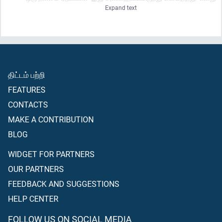
Expand text
கூறுகிறார்கள்; ஆனால், அவர்களுக்கு ஏதாவது தீங்கு ஏற்பட்டாலோ,
“இது உம்மிடம் இருந்துதான் ஏற்பட்டது” என்று கூறுகிறார்கள், (நபியே!
அவர்களிடம்) கூறும்| “எல்லாம் அல்லாஹ்விடமிருந்தே
வந்திருக்கின்றன; இந்த மக்களுக்கு என்ன நேர்ந்துவிட்டது? எந்த
ஒரு விஷயத்தையும் அவர்களுக்கு விளங்கிக் கொள்ள
முடியவில்லையே!”
திட்டம் பற்றி
FEATURES
CONTACTS
MAKE A CONTRIBUTION
BLOG
WIDGET FOR PARTNERS
OUR PARTNERS
FEEDBACK AND SUGGESTIONS
HELP CENTER
FOLLOW US ON SOCIAL MEDIA