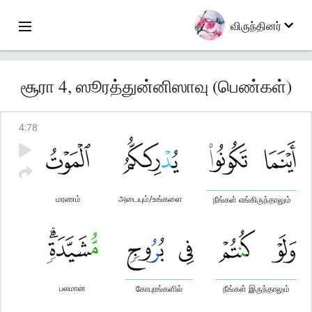
விருந்தினர்
சூரா 4, ஸூரத்துன்னிஸாவு (பெண்கள்)
4
:
78
மரணம்
அடையும்/உங்களை
நீங்கள் எங்கிருந்தாலும்
பலமான
கோபுரங்களில்
நீங்கள் இருந்தாலும்