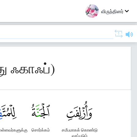
விருந்தினர்
ு ஃகாஃப்)
ள்ளவர்களுக்கு
சொர்க்கம்
சமீபமாகக் கொண்டு
வரப்படும்