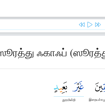
 ஸூரத்து ஃகாஃப் (ஸூரத்த
இறையச்சமு
தூரமின்றி