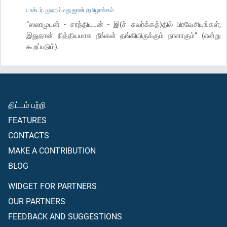
டாக்டர். முஹம்மது ஜான் தமிழாக்கம்
“ஸலாமுடன் - சாந்தியுடன் - இ(ச் சுவர்க்கத்)தில் பிரவேசியுங்கள்;
இதுதான் நித்தியமாக நீங்கள் தங்கியிருக்கும் நாளாகும்” (என்று
கூறப்படும்).
திட்டம் பற்றி
FEATURES
CONTACTS
MAKE A CONTRIBUTION
BLOG
WIDGET FOR PARTNERS
OUR PARTNERS
FEEDBACK AND SUGGESTIONS