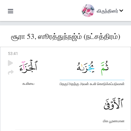
விருந்தினர்
சூரா 53, ஸூரத்துந்நஜ்ம் (நட்சத்திரம்)
53
:
41
கூலியை
பிறகு/அதற்கு அவன் கூலி கொடுக்கப்படுவான்
மிக பூரணமான