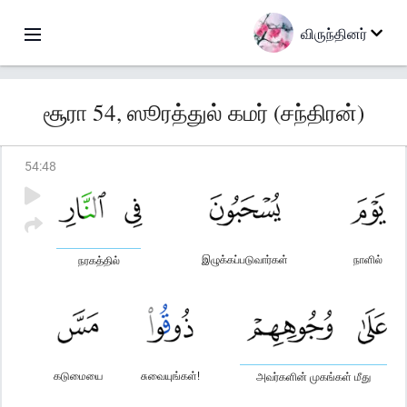
விருந்தினர்
சூரா 54, ஸூரத்துல் கமர் (சந்திரன்)
54
:
48
இழுக்கப்படுவார்கள்
நாளில்
நரகத்தில்
கடுமையை
சுவையுங்கள்!
அவர்களின் முகங்கள் மீது