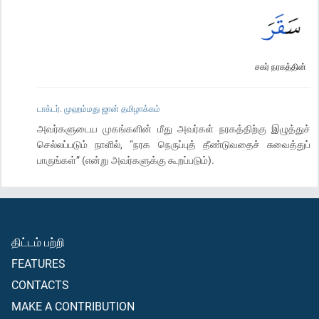
சகர் நரகத்தின்
டாக்டர். முஹம்மது ஜான் தமிழாக்கம்
அவர்களுடைய முகங்களின் மீது அவர்கள் நரகத்திற்கு இழுத்துச்
செல்லப்படும் நாளில், “நரக நெருப்புத் தீண்டுவதைச் சுவைத்துப்
பாருங்கள்” (என்று அவர்களுக்கு கூறப்படும்).
திட்டம் பற்றி
FEATURES
CONTACTS
MAKE A CONTRIBUTION