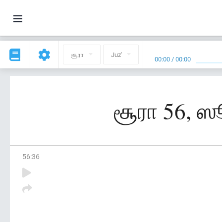
சூரா
Juz'
00:00
/
00:00
சூரா 56, ஸூ
56
:
36