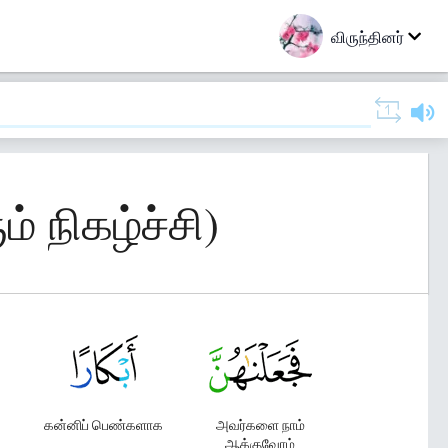
விருந்தினர்
் நிகழ்ச்சி)
கன்னிப் பெண்களாக
அவர்களை நாம்
ஆக்குவோம்