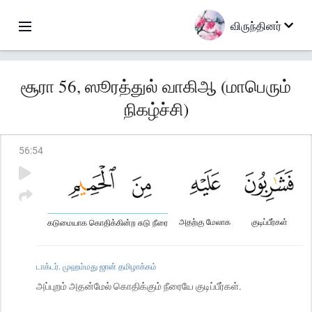
விருந்தினர்
சூரா 56, ஸூரத்துல் வாகிஆ (மாபெரும்
நிகழ்ச்சி)
56
:
54
அதற்கு மேலாக
குடிப்பீர்கள்
கடுமையாக கொதிக்கின்ற சுடு நீரை
டாக்டர். முஹம்மது ஜான் தமிழாக்கம்
அப்புறம் அதன்மேல் கொதிக்கும் நீரையே குடிப்பீர்கள்.