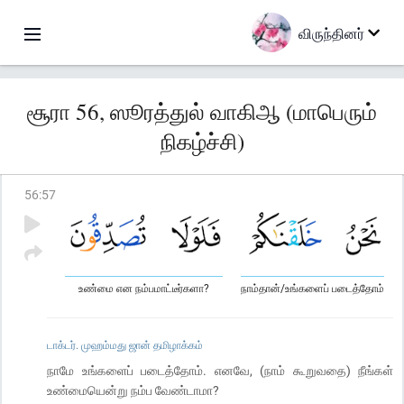
விருந்தினர்
சூரா 56, ஸூரத்துல் வாகிஆ (மாபெரும்
நிகழ்ச்சி)
56
:
57
உண்மை என நம்பமாட்டீர்களா?
நாம்தான்/உங்களைப் படைத்தோம்
டாக்டர். முஹம்மது ஜான் தமிழாக்கம்
நாமே உங்களைப் படைத்தோம். எனவே, (நாம் கூறுவதை) நீங்கள்
உண்மையென்று நம்ப வேண்டாமா?