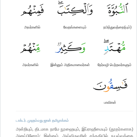
அவர்களில்
வேதங்களையும்
நபித்துவத்தை(யும்)
அவர்களில்
இன்னும் அதிகமானவர்கள்
நேர்வழி பெற்றவர்களும்
பாவிகள்
டாக்டர். முஹம்மது ஜான் தமிழாக்கம்
அன்றியும், திடமாக நாமே நூஹையும், இப்ராஹீமையும் (தூதர்களாக)
அனுப்பினோம்; இன்னும், அவ்விருவரின் சந்ததியில் நுபுவ்வத்தை