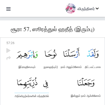
விருந்தினர்
சூரா 57, ஸூரத்துல் ஹதீத் (இரும்பு)
57
:
26
இப்ராஹீமையும்
நூஹை(யும்)
நாம் அனுப்பினோம்
திட்டவட்டமாக
இன்னும் நாம் ஆக்கினோம்
அ(வ்விரு)வர்களின் சந்ததியில்