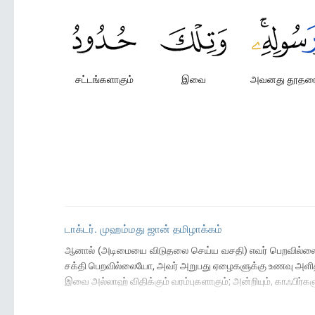
சட்டங்களாகும்
இவை
அவனது தூதரைய
டாக்டர். முஹம்மது ஜான் தமிழாக்கம்
ஆனால் (அடிமையை விடுதலை செய்ய வசதி) எவர் பெறவில்லையோ,
சக்தி பெறவில்லையோ, அவர் அறுபது ஏழைகளுக்கு உணவு அளித்தல
இவை அல்லாஹ் விதிக்கும் வரம்புகளாகும்; அன்றியும், காஃபி