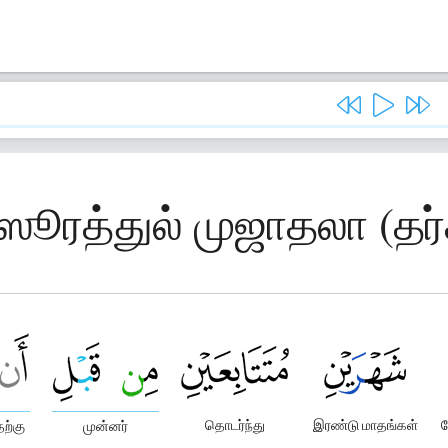
 ஸூரத்துல் முஜாதலா (தர்க
தொடர்ந்து
இரண்டு மாதங்கள்
ந
ற்கு
முன்னர்