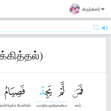
விருந்தினர்
்கித்தல்)
ோன்பிருக்க வேண்டும்
எவர்
வசதிபெறவில்லையோ