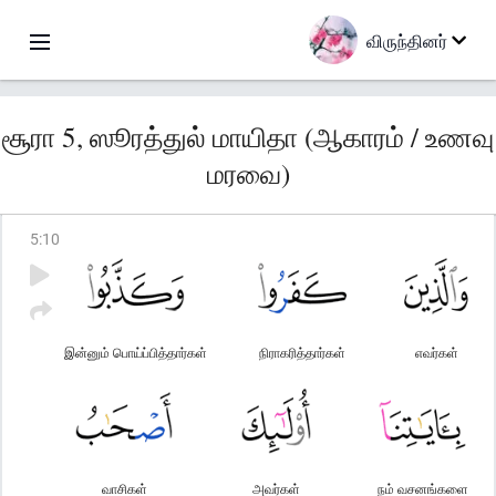
விருந்தினர்
சூரா 5, ஸூரத்துல் மாயிதா (ஆகாரம் / உணவு
மரவை)
5
:
10
இன்னும் பொய்ப்பித்தார்கள்
நிராகரித்தார்கள்
எவர்கள்
வாசிகள்
அவர்கள்
நம் வசனங்களை