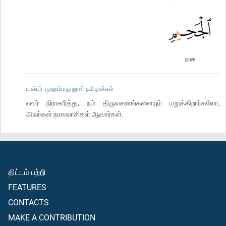
நரக
டாக்டர். முஹம்மது ஜான் தமிழாக்கம்
எவர் நிராகரித்து, நம் திருவசனங்களையும் மறுக்கிறார்களோ,
அவர்கள் நரகவாசிகள் ஆவார்கள்.
திட்டம் பற்றி
FEATURES
CONTACTS
MAKE A CONTRIBUTION