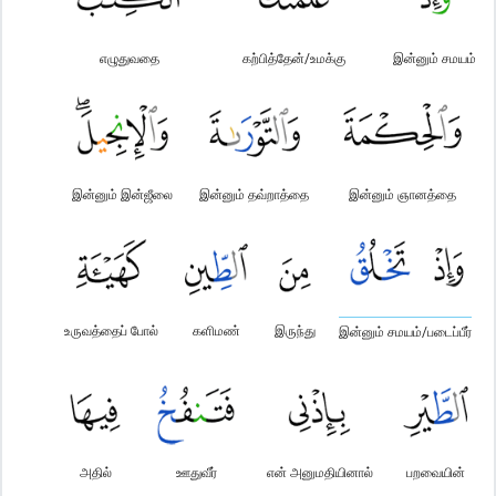
எழுதுவதை
கற்பித்தேன்/உமக்கு
இன்னும் சமயம்
இன்னும் இன்ஜீலை
இன்னும் தவ்றாத்தை
இன்னும் ஞானத்தை
உருவத்தைப் போல்
களிமண்
இருந்து
இன்னும் சமயம்/படைப்பீர்
அதில்
ஊதுவீர்
என் அனுமதியினால்
பறவையின்