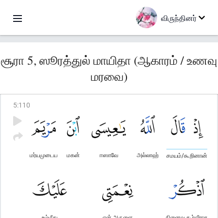
விருந்தினர்
சூரா 5, ஸூரத்துல் மாயிதா (ஆகாரம் / உணவு
மரவை)
5
:
110
மர்யமுடைய
மகன்
ஈஸாவே
அல்லாஹ்
சமயம்/கூறினான்
உம்மீது
என் அருளை
நினைவு கூர்வீராக