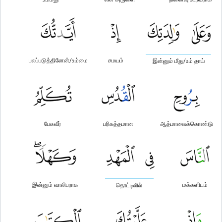
பலப்படுத்தினேன்/உம்மை
சமயம்
இன்னும் மீது/உம் தாய்
பேசுவீர்
பரிசுத்தமான
ஆத்மாவைக்கொண்டு
இன்னும் வாலிபராக
மக்களிடம்
தொட்டிலில்