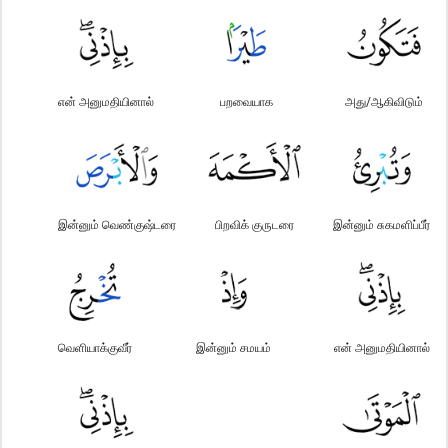
என் அனுமதியினால்
பறவையாக
அது/ஆகிவிடும்
இன்னும் வெண்குஷ்டரை
பிறவிக் குருடரை
இன்னும் சுகமளிப்பீர்
வெளியாக்குவீர்
இன்னும் சமயம்
என் அனுமதியினால்