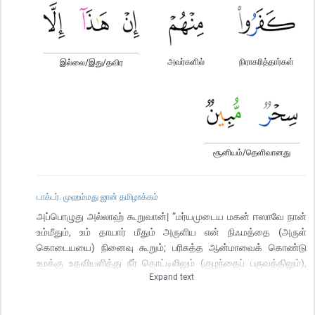
அவர்களில்
நிராகரித்தார்கள்
இல்லை/இது/தவிர
சூனியம்/தெளிவானது
டாக்டர். முஹம்மது ஜான் தமிழாக்கம்
அப்பொழுது அல்லாஹ் கூறுவான்| “மர்யமுடைய மகன் ஈஸாவே நான்
உம்மீதும், உம் தாயார் மீதும் அருளிய என் நிஃமத்தை (அருள்
கொடையயை) நினைவு கூறும்; பரிசுத்த ஆன்மாவைக் கொண்டு
உமக்கு உதவியளித்து நீர் தொட்டிலிலும் (குழந்தைப் பருவத்திலும்),
Expand text
வாலிபப் பருவத்திலும் மனிதர்களிடம் பேசச் செய்ததையும், இன்னும்
நான் உமக்கு வேதத்தையும், ஞானத்தையும், தவ்ராத்தையும்,
இன்ஜீலையும் கற்றுக் கொடுத்ததையும் (நினைத்துப் பாரும்); இன்னும்