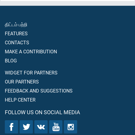
நீர் களிமண்ணினால் என் உத்தரவைக் கொண்டு பறவை வடிவத்தைப்
போலுண்டாக்கி அதில் நீர் ஊதியபோது அது என் உத்தரவைக்
கொண்டு பறவையாகியதையும், இன்னும் என் உத்தரவைக் கொண்டு
திட்டம் பற்றி
பிறவிக் குருடனையும், வெண் குஷ்டக்காரனையும்
சுகப்படுத்தியதையும், (நினைத்துப் பாரும்); இறந்தோரை என்
FEATURES
உத்தரவைக் கொண்டு (உயிர்ப்பித்துக் கல்லறைகளிலிருந்து)
CONTACTS
வெளிப்படுத்தியதையும் (நினைத்துப் பாரும்); அன்றியும் இஸ்ராயீலின்
சந்ததியினரிடம் நீர் தெளிவான அத்தாட்சிகளைக் கொண்டு
MAKE A CONTRIBUTION
வந்தபோது, அவர்களில் நிராகரித்தவர்கள், “இது தெளிவான
BLOG
சூனியத்தைத் தவிர வேறு இல்லை” என்று கூறிய வேளை, அவர்கள்
(உமக்குத் தீங்கு செய்யாதவாறு) நான் தடுத்து விட்டதையும்
WIDGET FOR PARTNERS
நினைத்துப் பாரும்.
OUR PARTNERS
FEEDBACK AND SUGGESTIONS
HELP CENTER
FOLLOW US ON SOCIAL MEDIA