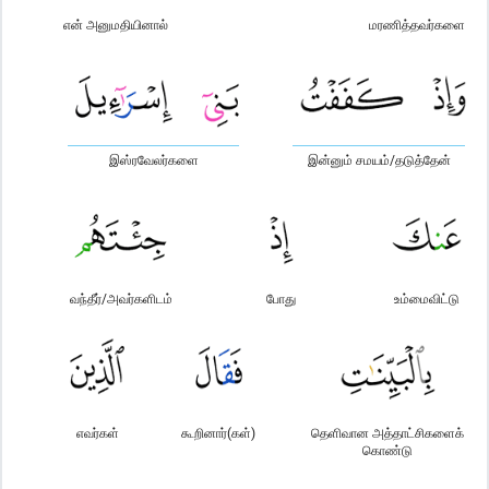
என் அனுமதியினால்
மரணித்தவர்களை
இஸ்ரவேலர்களை
இன்னும் சமயம்/தடுத்தேன்
வந்தீர்/அவர்களிடம்
போது
உம்மைவிட்டு
எவர்கள்
கூறினார்(கள்)
தெளிவான அத்தாட்சிகளைக்
கொண்டு