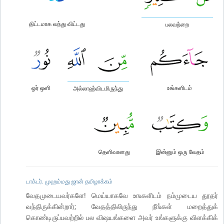
திட்டமாக வந்து விட்டது
பலவற்றை
ஓர் ஒளி
உங்களிடம்
அல்லாஹ்விடமிருந்து
தெளிவானது
இன்னும் ஒரு வேதம்
டாக்டர். முஹம்மது ஜான் தமிழாக்கம்
வேதமுடையவர்களே! மெய்யாகவே உஙகளிடம் நம்முடைய தூதர்
வந்திருக்கின்றார்; வேதத்திலிருந்து நீங்கள் மறைத்துக்
கொண்டிருப்பவற்றில் பல விஷயங்களை அவர் உங்களுக்கு விளக்கிக்