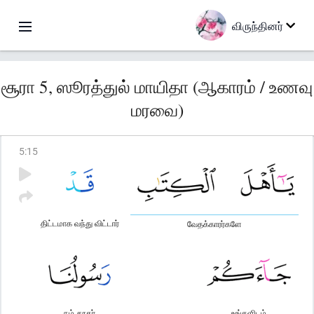
விருந்தினர்
சூரா 5, ஸூரத்துல் மாயிதா (ஆகாரம் / உணவு
மரவை)
5
:
15
திட்டமாக வந்து விட்டார்
வேதக்காரர்களே
நம் தூதர்
உங்களிடம்