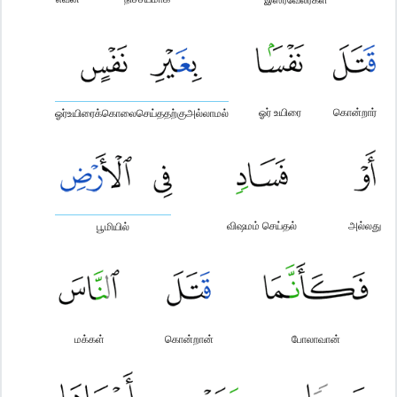
ஓர் உயிரை
கொன்றார்
ஓர்உயிரைக்கொலைசெய்ததற்குஅல்லாமல்
விஷமம் செய்தல்
அல்லது
பூமியில்
மக்கள்
கொன்றான்
போலாவான்