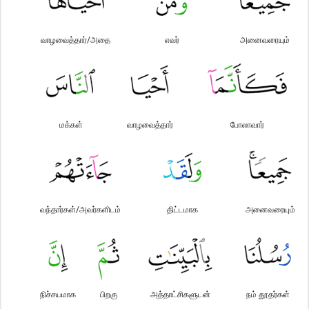
வாழவைத்தார்/அதை
எவர்
அனைவரையும்
மக்கள்
வாழவைத்தார்
போலாவார்
வந்தார்கள்/அவர்களிடம்
திட்டமாக
அனைவரையும்
நிச்சயமாக
பிறகு
அத்தாட்சிகளுடன்
நம் தூதர்கள்