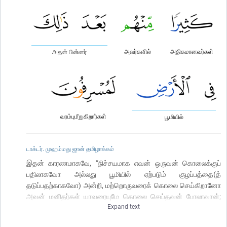
அவர்களில்
அதிகமானவர்கள்
அதன் பின்னர்
வரம்புமீறுகிறார்கள்
பூமியில்
டாக்டர். முஹம்மது ஜான் தமிழாக்கம்
இதன் காரணமாகவே, “நிச்சயமாக எவன் ஒருவன் கொலைக்குப்
பதிலாகவோ அல்லது பூமியில் ஏற்படும் குழப்பத்தை(த்
தடுப்பதற்காகவோ) அன்றி, மற்றொருவரைக் கொலை செய்கிறானோ
அவன் மனிதர்கள் யாவரையுமே கொலை செய்தவன் போலாவான்;
Expand text
மேலும், எவரொருவர் ஓராத்மாவை வாழ வைக்கிறாரோ அவர் மக்கள்
யாவரையும் வாழ வைப்பவரைப் போலாவார்” என்று இஸ்ராயீலின்