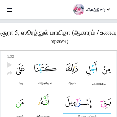
விருந்தினர்
சூரா 5, ஸூரத்துல் மாயிதா (ஆகாரம் / உணவு
மரவை)
5
:
32
மீது
விதித்தோம்
அதன்
காரணமாக
எவன்
நிச்சயமாக
இஸ்ரவேலர்கள்