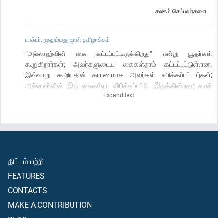
கலகம் செய்பவர்களை
டாக்டர். முஹம்மது ஜான் தமிழாக்கம்
“அல்லாஹ்வின் கை கட்டப்பட்டிருக்கிறது” என்று யூதர்கள்
கூறுகிறார்கள்; அவர்களுடைய கைகள்தாம் கட்டப்பட்டுள்ளன.
இவ்வாறு கூறியதின் காரணமாக அவர்கள் சபிக்கப்பட்டார்கள்;
அல்லாஹ்வின் இரு கைகளோ விரிக்கப்பட்டே இருக்கின்றன; தான்
Expand text
நாடியவாறு (தன் அருட்கொடைகளை) கொடுக்கிறான்; உம் மீது உம்
இறைவனால் இறக்கப்பட்ட (இவ்வேதம்) அவர்கள் அநேகரில் வரம்பு
மீறுதலையும் குஃப்ரை (நிராகரிப்பை)யும் நிச்சயமாக அதிகப்
படுத்துகிறது, ஆகவே அவர்களிடையே பகைமையும்,
வெறுப்புணர்ச்சியையும் இறுதி நாள்வரை நாம் போட்டுவிட்டோம்;
அவர்கள் யுத்த நெருப்பை மூட்டும்போதெல்லாம் அதனை அல்லாஹ்
திட்டம் பற்றி
அணைத்து விடுகிறான்; (ஆயினும்) இன்னும் அவர்கள் பூமியில்
குழப்பம் செய்து கொண்டே திரிகின்றனர்; அல்லாஹ் குழப்பம்
FEATURES
செய்பவர்களை நேசிக்க மாட்டான்.
CONTACTS
MAKE A CONTRIBUTION