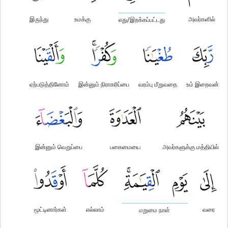
இருந்து
உமக்கு
அவர்களில்
எது/இறக்கப்பட்டது
ஏற்படுத்தினோம்
இன்னும் நிராகரிப்பை
வரம்பு மீறுவதை
உம் இறைவன்
இன்னும் வெறுப்பை
பகைமையை
அவர்களுக்கு மத்தியில்
மூட்டினார்கள்
எல்லாம்
வரை
மறுமை நாள்