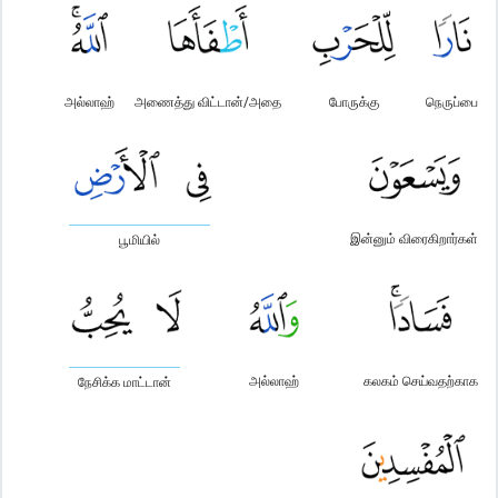
அல்லாஹ்
அணைத்து விட்டான்/அதை
போருக்கு
நெருப்பை
இன்னும் விரைகிறார்கள்
பூமியில்
அல்லாஹ்
கலகம் செய்வதற்காக
நேசிக்க மாட்டான்