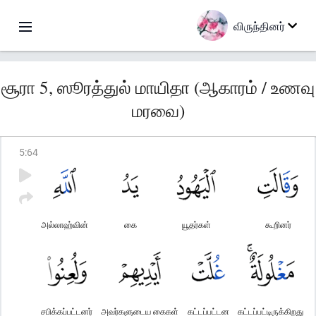
விருந்தினர்
சூரா 5, ஸூரத்துல் மாயிதா (ஆகாரம் / உணவு
மரவை)
5
:
64
அல்லாஹ்வின்
கை
யூதர்கள்
கூறினர்
சபிக்கப்பட்டனர்
அவர்களுடைய கைகள்
கட்டப்பட்டன
கட்டப்பட்டிருக்கிறது