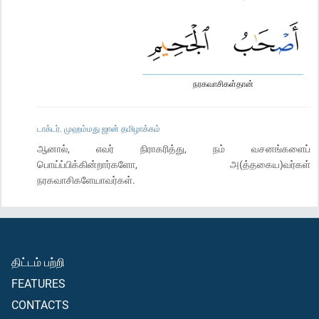
நரகவாசிகள்தான்
டாக்டர். முஹம்மது ஜான் தமிழாக்கம்
ஆனால், எவர் நிராகரித்து, நம் வசனங்களைப்
பொய்ப்பிக்கின்றார்களோ, அ(த்தகைய)வர்கள்
நரகவாசிகளேயாவர்கள்.
திட்டம் பற்றி
FEATURES
CONTACTS