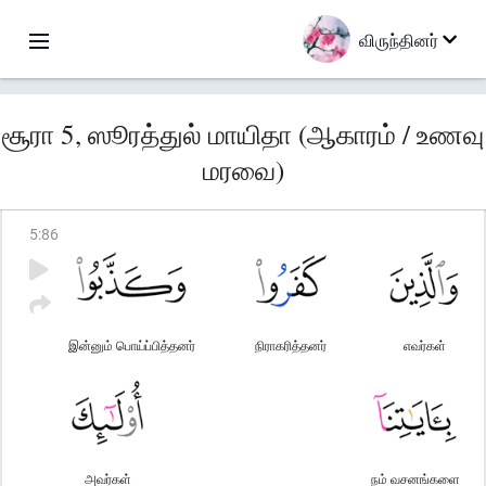
விருந்தினர்
சூரா 5, ஸூரத்துல் மாயிதா (ஆகாரம் / உணவு
மரவை)
5
:
86
இன்னும் பொய்ப்பித்தனர்
நிராகரித்தனர்
எவர்கள்
அவர்கள்
நம் வசனங்களை