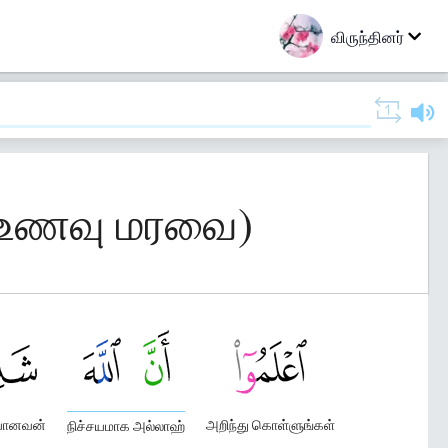
விருந்தினர்
/ உணவு மரவை)
யானவன்
அறிந்து கொள்ளுங்கள்
நிச்சயமாக அல்லாஹ்