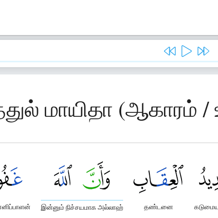
த்துல் மாயிதா (ஆகாரம் 
்னிப்பாளன்
தண்டனை
கடுமை
இன்னும் நிச்சயமாக அல்லாஹ்