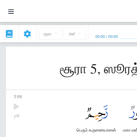
சூரா
Juz'
00:00
/
00:00
சூரா 5, ஸூர
5
:
98
பெரும் கருணையாளன்
மகா மன