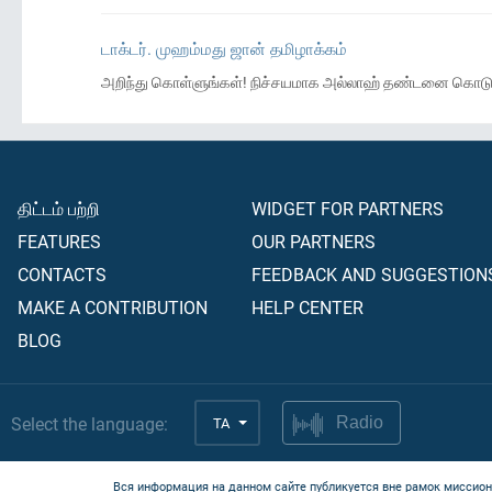
டாக்டர். முஹம்மது ஜான் தமிழாக்கம்
அறிந்து கொள்ளுங்கள்! நிச்சயமாக அல்லாஹ் தண்டனை கொடுப்
திட்டம் பற்றி
WIDGET FOR PARTNERS
FEATURES
OUR PARTNERS
CONTACTS
FEEDBACK AND SUGGESTION
MAKE A CONTRIBUTION
HELP CENTER
BLOG
Select the language:
TA
Radio
Вся информация на данном сайте публикуется вне рамок миссион