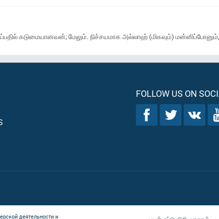
பதில் கடுமையானவன்; மேலும். நிச்சயமாக அல்லாஹ் (மிகவும்) மன்னிப்போனு
FOLLOW US ON SOCI
S
ерской деятельности и
பயன்பாட்டு விதிமுறைகள்