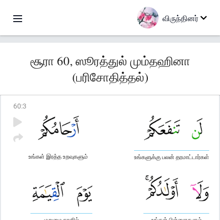
விருந்தினர்
சூரா 60, ஸூரத்துல் மும்தஹினா
(பரிசோதித்தல்)
60
:
3
உங்கள் இரத்த உறவுகளும்
உங்களுக்கு பலன் தரமாட்டார்கள்
மறுமை நாளில்
உங்கள் பிள்ளைகளும்