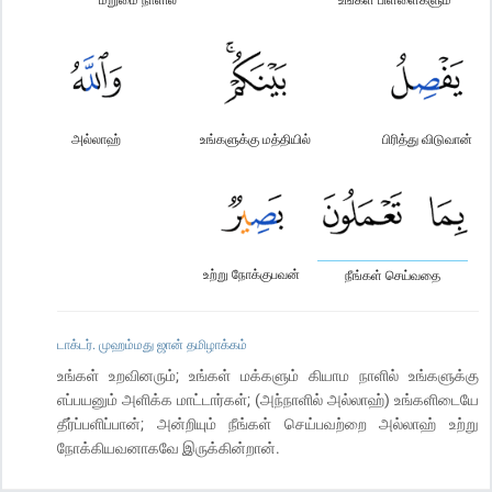
அல்லாஹ்
உங்களுக்கு மத்தியில்
பிரித்து விடுவான்
உற்று நோக்குபவன்
நீங்கள் செய்வதை
டாக்டர். முஹம்மது ஜான் தமிழாக்கம்
உங்கள் உறவினரும்; உங்கள் மக்களும் கியாம நாளில் உங்களுக்கு
எப்பயனும் அளிக்க மாட்டார்கள்; (அந்நாளில் அல்லாஹ்) உங்களிடையே
தீர்ப்பளிப்பான்; அன்றியும் நீங்கள் செய்பவற்றை அல்லாஹ் உற்று
நோக்கியவனாகவே இருக்கின்றான்.