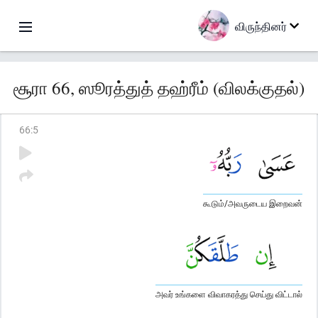
விருந்தினர்
சூரா 66, ஸூரத்துத் தஹ்ரீம் (விலக்குதல்)
66
:
5
கூடும்/அவருடைய இறைவன்
அவர் உங்களை விவாகரத்து செய்து விட்டால்