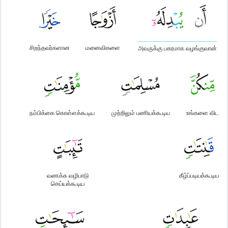
சிறந்தவர்களான
மனைவிகளை
அவருக்கு பகரமாக வழங்குவான்
நம்பிக்கை கொள்ளக்கூடிய
முற்றிலும் பணியக்கூடிய
உங்களை விட
வணக்க வழிபாடு
கீழ்ப்படியக்கூடிய
செய்யக்கூடிய