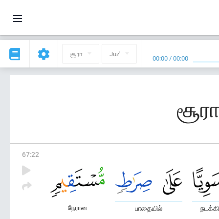
சூரா
Juz'
00:00
/
00:00
சூரா
67
:
22
நேரான
பாதையில்
நடக்க