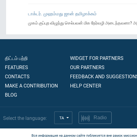
டாக்டர். முஹம்மது ஜான் தமிழாக்கம்
முகம் குப்புற விழுந்து செல்பவன் மிக நேர்வழி அடைந்தவனா
திட்டம் பற்றி
WIDGET FOR PARTNERS
FEATURES
OUR PARTNERS
CONTACTS
FEEDBACK AND SUGGESTION
MAKE A CONTRIBUTION
HELP CENTER
BLOG
Select the language:
TA
Radio
Вся информация на данном сайте публикуется вне рамок миссион