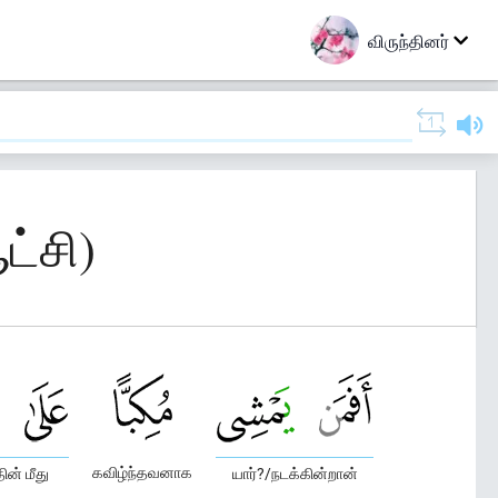
விருந்தினர்
ட்சி)
கவிழ்ந்தவனாக
ன் மீது
யார்?/நடக்கின்றான்