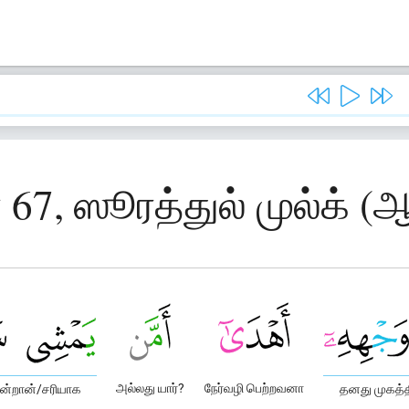
 67, ஸூரத்துல் முல்க் (ஆ
அல்லது யார்?
நேர்வழி பெற்றவனா
ின்றான்/சரியாக
தனது முகத்தி