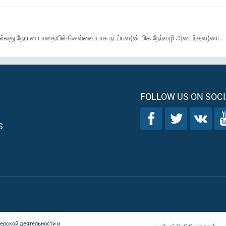
? அல்லது நேரான பாதையில் செவ்வையாக நடப்பவ(ன் மிக நேர்வழி அடைந்தவ)னா.
FOLLOW US ON SOCI
S
ерской деятельности и
பயன்பாட்டு விதிமுறைகள்