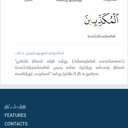
பொய்ப்பிப்பவர்களின்
டாக்டர். முஹம்மது ஜான் தமிழாக்கம்
“பூமியில் நீங்கள் சுற்றி வந்து, (அல்லாஹ்வின் வசனங்களைப்)
பொய்ப்பித்தவர்களின் முடிவு என்ன ஆயிற்று என்பதை நீங்கள்
கவனித்துப் பாருங்கள்” என்று (நபியே!) நீர் கூறுவீராக.
திட்டம் பற்றி
FEATURES
CONTACTS