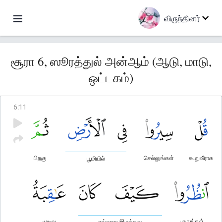
விருந்தினர்
சூரா 6, ஸூரத்துல் அன்ஆம் (ஆடு, மாடு,
ஒட்டகம்)
6
:
11
பிறகு
செல்லுங்கள்
கூறுவீராக
பூமியில்
முடிவு
பாருங்கள்
எவ்வாறு இருந்தது