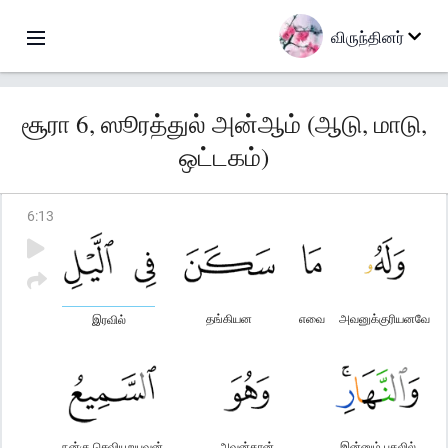
விருந்தினர்
சூரா 6, ஸூரத்துல் அன்ஆம் (ஆடு, மாடு,
ஒட்டகம்)
6
:
13
தங்கியன
எவை
அவனுக்குரியனவே
இரவில்
நன்கு செவியுறுபவன்
அவன்தான்
இன்னும் பகலில்