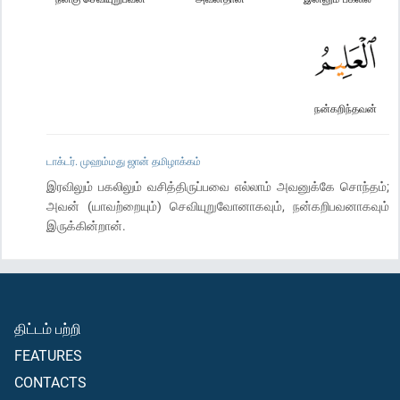
நன்கறிந்தவன்
டாக்டர். முஹம்மது ஜான் தமிழாக்கம்
இரவிலும் பகலிலும் வசித்திருப்பவை எல்லாம் அவனுக்கே சொந்தம்;
அவன் (யாவற்றையும்) செவியுறுவோனாகவும், நன்கறிபவனாகவும்
இருக்கின்றான்.
திட்டம் பற்றி
FEATURES
CONTACTS