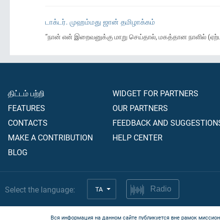
டாக்டர். முஹம்மது ஜான் தமிழாக்கம்
“நான் என் இறைவனுக்கு மாறு செய்தால், மகத்தான நாளில் (ஏற்
திட்டம் பற்றி
WIDGET FOR PARTNERS
FEATURES
OUR PARTNERS
CONTACTS
FEEDBACK AND SUGGESTION
MAKE A CONTRIBUTION
HELP CENTER
BLOG
Select the language:
TA
Radio
Вся информация на данном сайте публикуется вне рамок миссион