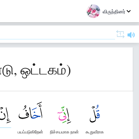
விருந்தினர்
டு, ஒட்டகம்)
பயப்படுகிறேன்
நிச்சயமாக நான்
கூறுவீராக