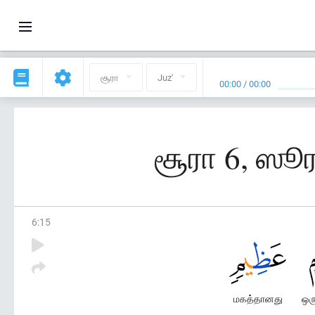
சூரா
Juz'
00:00
/
00:00
சூரா 6, ஸூர
6
:
15
மகத்தானது
ஒர