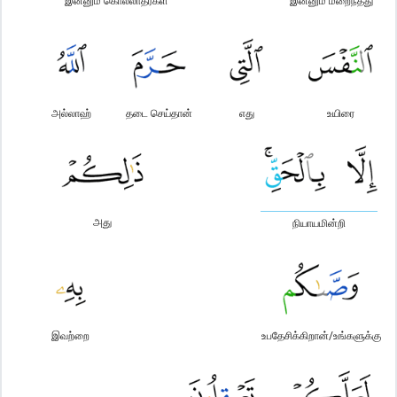
இன்னும் கொல்லாதீர்கள்
இன்னும் மறைந்தது
அல்லாஹ்
தடை செய்தான்
எது
உயிரை
அது
நியாயமின்றி
இவற்றை
உபதேசிக்கிறான்/உங்களுக்கு