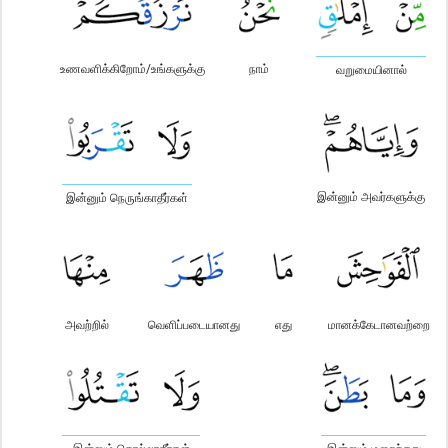
உணவளிக்கிறோம்/உங்களுக்கு
நாம்
வறுமையினால்
இன்னும் அவர்களுக்கு
இன்னும் நெருங்காதீர்கள்
அவற்றில்
வெளிப்படையானது
எது
மானக்கேடானவற்றை