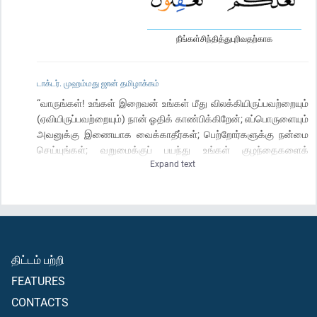
நீங்கள்சிந்தித்துபுரிவதற்காக
டாக்டர். முஹம்மது ஜான் தமிழாக்கம்
“வாருங்கள்! உங்கள் இறைவன் உங்கள் மீது விலக்கியிருப்பவற்றையும்
(ஏவியிருப்பவற்றையும்) நான் ஓதிக் காண்பிக்கிறேன்; எப்பொருளையும்
அவனுக்கு இணையாக வைக்காதீர்கள்; பெற்றோர்களுக்கு நன்மை
செய்யுங்கள்; வறுமைக்குப் பயந்து உங்கள் குழந்தைகளைக்
Expand text
கொல்லாதீர்கள் - ஏனெனில் உங்களுக்கும், அவர்களுக்கும் நாமே
உணவளிக்கின்றோம்; வெளிப்படையான இரகசியமான மானக்கேடான
காரியங்களை நீங்கள் நெருங்காதீர்கள்; அல்லாஹ் தடுத்துள்ள எந்த
ஓர் ஆத்மாவையும் நியாயமானதற்கு அல்லாமல் - கொலை
செய்யாதீர்கள் - இவற்றை நீங்கள் உணர்ந்து கொள்வதற்காக
(இறைவன்) உங்களுக்கு (இவ்வாறு) போதிக்கின்றான்.
திட்டம் பற்றி
FEATURES
CONTACTS