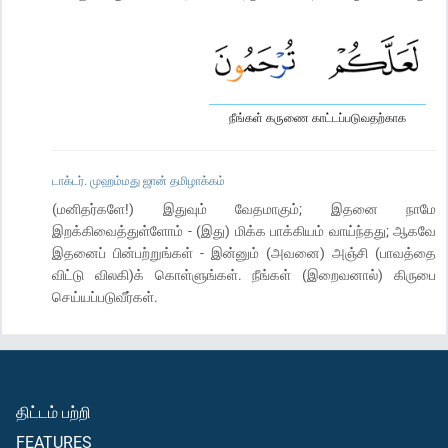
நீங்கள் கருணை காட்டப்படுவதற்காக
டாக்டர். முஹம்மது ஜான் தமிழாக்கம்
(மனிதர்களே!) இதுவும் வேதமாகும்; இதனை நாமே
இறக்கிவைத்துள்ளோம் - (இது) மிக்க பாக்கியம் வாய்ந்தது; ஆகவே
இதனைப் பின்பற்றுங்கள் - இன்னும் (அவனை) அஞ்சி (பாவத்தை
விட்டு விலகி)க் கொள்ளுங்கள். நீங்கள் (இறைவனால்) கிருபை
செய்யப்படுவீர்கள்.
திட்டம் பற்றி
FEATURES