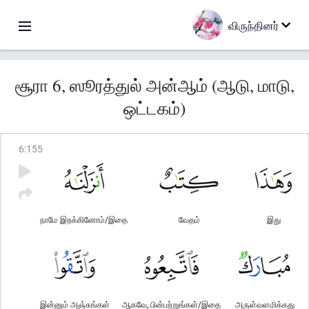
விருந்தினர்
சூரா 6, ஸூரத்துல் அன்ஆம் (ஆடு, மாடு,
ஒட்டகம்)
6
:
155
நாமே இறக்கினோம்/இதை
வேதம்
இது
இன்னும் அஞ்சுங்கள்
ஆகவே, பின்பற்றுங்கள்/இதை
அருள்வளமிக்கது