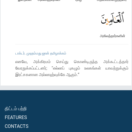
அகிலத்தார்களின்
டாக்டர். முஹம்மது ஜான் தமிழாக்கம்
எனவே, அக்கிரமம் செய்து கொண்டிருந்த அக்கூட்டத்தார்
வேரறுக்கப்பட்டனர்; “எல்லாப் புகழும் உலகங்கள் யாவற்றுக்கும்
இரட்சகனான அல்லாஹ்வுக்கே ஆகும்.”
திட்டம் பற்றி
FEATURES
CONTACTS