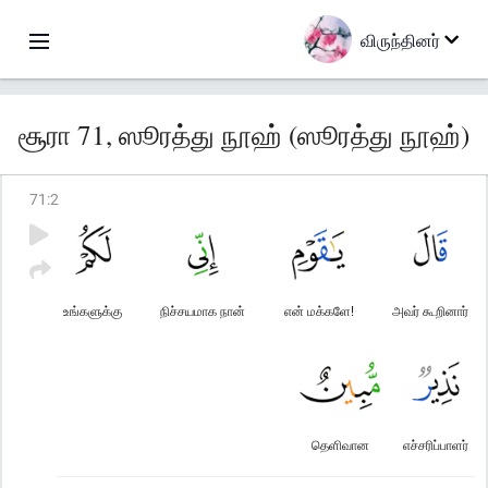
விருந்தினர்
சூரா 71, ஸூரத்து நூஹ் (ஸூரத்து நூஹ்)
71
:
2
உங்களுக்கு
நிச்சயமாக நான்
என் மக்களே!
அவர் கூறினார்
தெளிவான
எச்சரிப்பாளர்