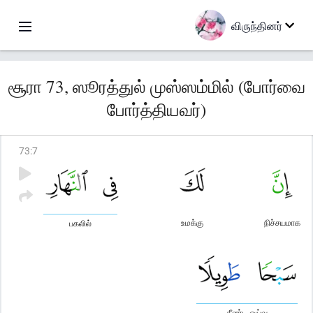
விருந்தினர்
சூரா 73, ஸூரத்துல் முஸ்ஸம்மில் (போர்வை
போர்த்தியவர்)
73
:
7
உமக்கு
நிச்சயமாக
பகலில்
நீண்ட ஓய்வு