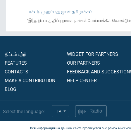
டாக்டர். முஹம்மது ஜான் தமிழாக்கம்
“இந்த நியாயத் தீர்ப்பு நாளை நாங்கள் பொய்யாக்கிக் கொண்டும
திட்டம் பற்றி
WIDGET FOR PARTNERS
FEATURES
OUR PARTNERS
CONTACTS
FEEDBACK AND SUGGESTION
MAKE A CONTRIBUTION
HELP CENTER
BLOG
Select the language:
TA
Radio
Вся информация на данном сайте публикуется вне рамок миссион