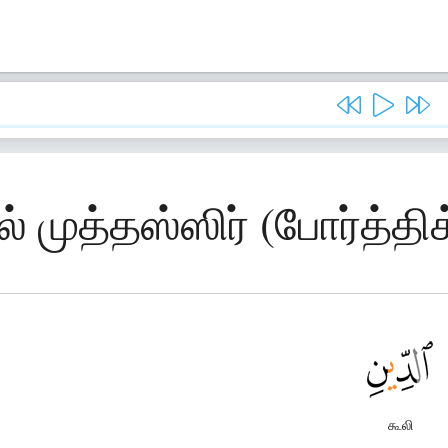
ல் முத்தஸ்ஸிர் (போர்த்தி
கூலி