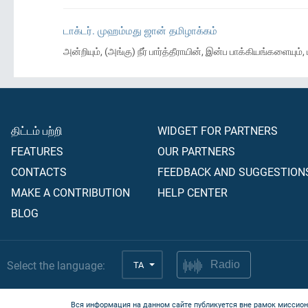
டாக்டர். முஹம்மது ஜான் தமிழாக்கம்
அன்றியும், (அங்கு) நீர் பார்த்தீராயின், இன்ப பாக்கியங்களையும
திட்டம் பற்றி
WIDGET FOR PARTNERS
FEATURES
OUR PARTNERS
CONTACTS
FEEDBACK AND SUGGESTION
MAKE A CONTRIBUTION
HELP CENTER
BLOG
Select the language:
TA
Radio
Вся информация на данном сайте публикуется вне рамок миссион