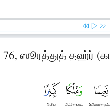
 76, ஸூரத்துத் தஹ்ர் (க
பெரிய
ஆட்சியையும்
பேரின்பத்தை(யு