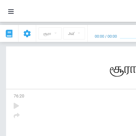
சூரா
Juz'
00:00
/
00:00
சூரா
76
:
20