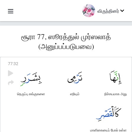
விருந்தினர்
சூரா 77, ஸூரத்துல் முர்ஸலாத்
(அனுப்பப்படுபவை)
77
:
32
நெருப்பு கங்குகளை
எறியும்
நிச்சயமாக அது
மாளிகையைப் போல் உள்ள