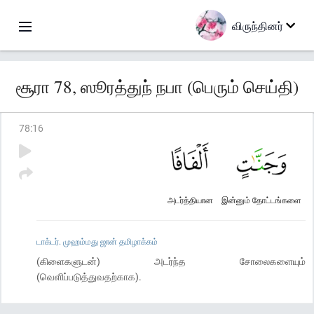
விருந்தினர்
சூரா 78, ஸூரத்துந் நபா (பெரும் செய்தி)
78
:
16
அடர்த்தியான
இன்னும் தோட்டங்களை
டாக்டர். முஹம்மது ஜான் தமிழாக்கம்
(கிளைகளுடன்) அடர்ந்த சோலைகளையும்
(வெளிப்படுத்துவதற்காக).