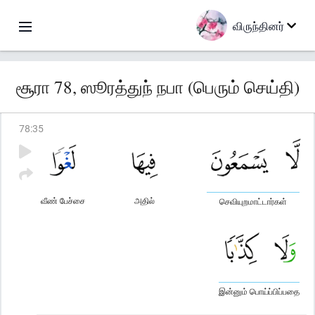
விருந்தினர்
சூரா 78, ஸூரத்துந் நபா (பெரும் செய்தி)
78
:
35
வீண் பேச்சை
அதில்
செவியுறமாட்டார்கள்
இன்னும் பொய்ப்பிப்பதை