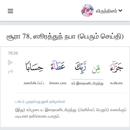
விருந்தினர்
சூரா 78, ஸூரத்துந் நபா (பெரும் செய்தி)
78
:
36
கணக்கிடப்பட்ட
கொடையாக
கூலியாக
உம் இறைவனிடமிருந்து
டாக்டர். முஹம்மது ஜான் தமிழாக்கம்
(இது) உம்முடைய இறைவனிடமிருந்து (அளிக்கப் பெறும்) கணக்குப்
படியான நன்கொடையாகும்.