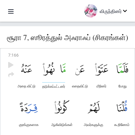
விருந்தினர்
சூரா 7, ஸூரத்துல் அஃராஃப் (சிகரங்கள்)
7
:
166
அதை விட்டு
எதைவிட்டு
மீறினர்
போது
தடுக்கப்பட்டனர்
குரங்குகளாக
ஆகிவிடுங்கள்
அவர்களுக்கு
கூறினோம்