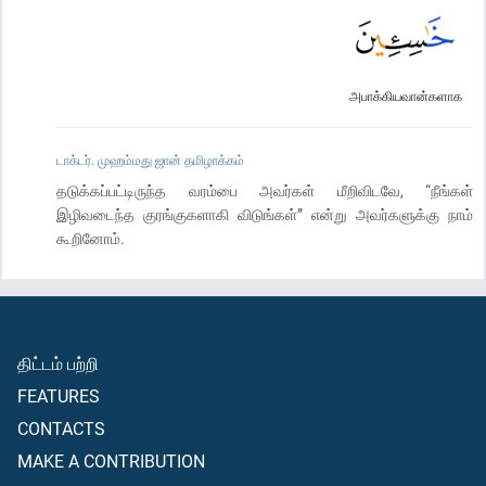
அபாக்கியவான்களாக
டாக்டர். முஹம்மது ஜான் தமிழாக்கம்
தடுக்கப்பட்டிருந்த வரம்பை அவர்கள் மீறிவிடவே, “நீங்கள்
இழிவடைந்த குரங்குகளாகி விடுங்கள்” என்று அவர்களுக்கு நாம்
கூறினோம்.
திட்டம் பற்றி
FEATURES
CONTACTS
MAKE A CONTRIBUTION