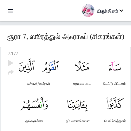
விருந்தினர்
சூரா 7, ஸூரத்துல் அஃராஃப் (சிகரங்கள்)
7
:
177
உதாரணமாக
கெட்டு விட்டனர்
மக்கள்/எவர்கள்
தங்களுக்கே
நம் வசனங்களை
பொய்ப்பித்தனர்