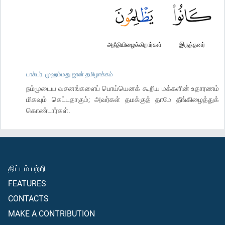
அநீதியிழைக்கிறார்கள்
இருந்தனர்
டாக்டர். முஹம்மது ஜான் தமிழாக்கம்
நம்முடைய வசனங்களைப் பொய்யெனக் கூறிய மக்களின் உதாரணம்
மிகவும் கெட்டதாகும்; அவர்கள் தமக்குத் தாமே தீங்கிழைத்துக்
கொண்டார்கள்.
திட்டம் பற்றி
FEATURES
CONTACTS
MAKE A CONTRIBUTION