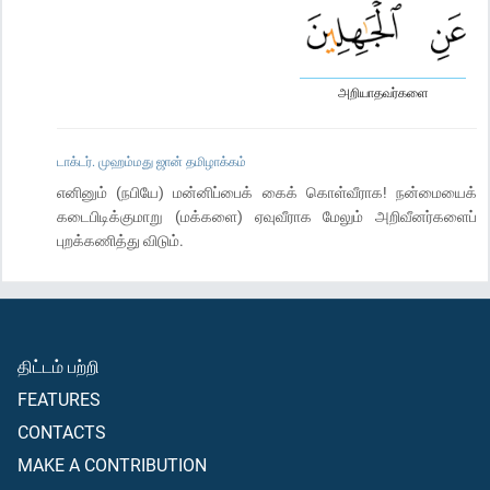
அறியாதவர்களை
டாக்டர். முஹம்மது ஜான் தமிழாக்கம்
எனினும் (நபியே) மன்னிப்பைக் கைக் கொள்வீராக! நன்மையைக்
கடைபிடிக்குமாறு (மக்களை) ஏவுவீராக மேலும் அறிவீனர்களைப்
புறக்கணித்து விடும்.
திட்டம் பற்றி
FEATURES
CONTACTS
MAKE A CONTRIBUTION