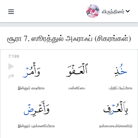
விருந்தினர்
சூரா 7, ஸூரத்துல் அஃராஃப் (சிகரங்கள்)
7
:
199
இன்னும் ஏவுவீராக
மன்னிப்பை
பற்றிப் பிடிப்பீராக
இன்னும் புறக்கணிப்பீராக
நன்மையைக்கொண்டு