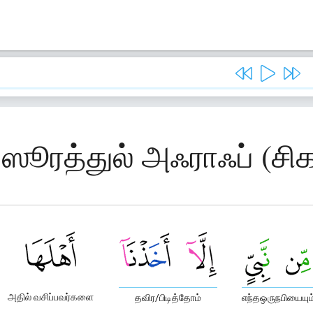
 ஸூரத்துல் அஃராஃப் (சி
அதில் வசிப்பவர்களை
தவிர/பிடித்தோம்
எந்தஒருநபியையும