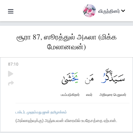
விருந்தினர்
சூரா 87, ஸூரத்துல் அஃலா (மிக்க
மேலானவன்)
87
:
10
பயப்படுகிறார்
எவர்
அறிவுரை பெறுவார்
டாக்டர். முஹம்மது ஜான் தமிழாக்கம்
(அல்லாஹ்வுக்கு) அஞ்சுபவன் விரைவில் உபதேசத்தை ஏற்பான்.