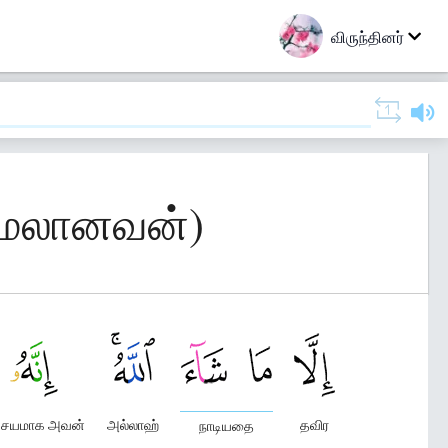
விருந்தினர்
 மேலானவன்)
ச்சயமாக அவன்
அல்லாஹ்
தவிர
நாடியதை