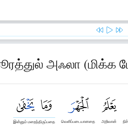
ஸூரத்துல் அஃலா (மிக்க
வெளிப்படையானதை
அறிவான்
நி
இன்னும் மறைந்திருப்பதை