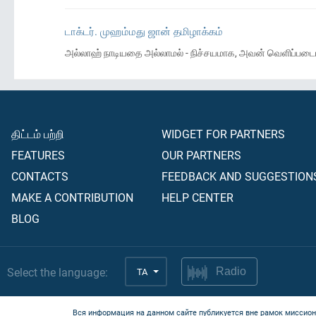
டாக்டர். முஹம்மது ஜான் தமிழாக்கம்
அல்லாஹ் நாடியதை அல்லாமல் - நிச்சயமாக, அவன் வெளிப்படைய
திட்டம் பற்றி
WIDGET FOR PARTNERS
FEATURES
OUR PARTNERS
CONTACTS
FEEDBACK AND SUGGESTION
MAKE A CONTRIBUTION
HELP CENTER
BLOG
Select the language:
TA
Radio
Вся информация на данном сайте публикуется вне рамок миссион