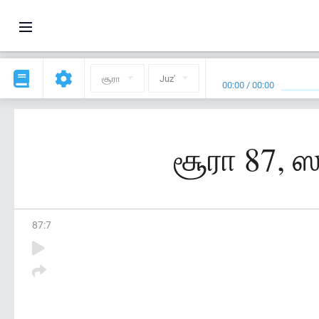
சூரா
Juz'
00:00
/
00:00
சூரா 87, 
87
:
7