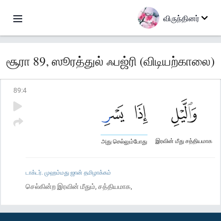
விருந்தினர்
சூரா 89, ஸூரத்துல் ஃபஜ்ரி (விடியற்காலை)
89
:
4
இரவின் மீது சத்தியமாக
அது செல்லும்போது
டாக்டர். முஹம்மது ஜான் தமிழாக்கம்
செல்கின்ற இரவின் மீதும், சத்தியமாக,