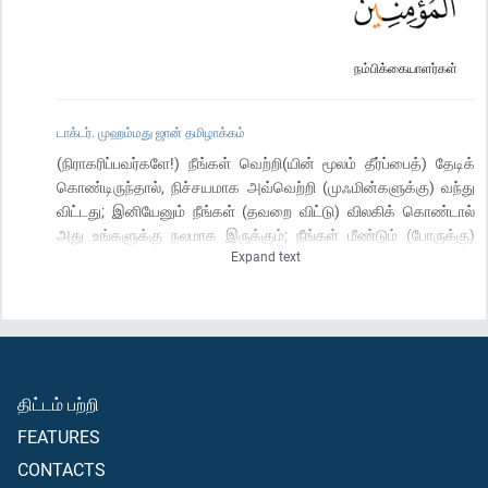
நம்பிக்கையாளர்கள்
டாக்டர். முஹம்மது ஜான் தமிழாக்கம்
(நிராகரிப்பவர்களே!) நீங்கள் வெற்றி(யின் மூலம் தீர்ப்பைத்) தேடிக்
கொண்டிருந்தால், நிச்சயமாக அவ்வெற்றி (முஃமின்களுக்கு) வந்து
விட்டது; இனியேனும் நீங்கள் (தவறை விட்டு) விலகிக் கொண்டால்
அது உங்களுக்கு நலமாக இருக்கும்; நீங்கள் மீண்டும் (போருக்கு)
Expand text
வந்தால் நாங்களும் வருவோம்; உங்களுடைய படை எவ்வளவு
அதிகமாக இருந்தாலும், அது உங்களுக்கு எத்தகைய பலனையும்
அளிக்காது. மெய்யாகவே அல்லாஹ் முஃமின்களோடு தான்
இருக்கின்றான் (என்று முஃமின்களே கூறி விடுங்கள்).
திட்டம் பற்றி
FEATURES
CONTACTS