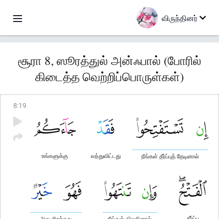
விருந்தினர்
சூரா 8, ஸூரத்துல் அன்ஃபால் (போரில்
கிடைத்த வெற்றிப்பொருள்கள்)
8
:
19
உங்களுக்கு
வந்துவிட்டது
நீங்கள் தீர்ப்புத் தேடினால்
தீர்ப்பு
அது சிறந்தது
நீங்கள் விலகினால்