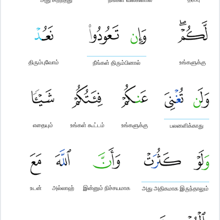
திரும்புவோம்
உங்களுக்கு
நீங்கள் திரும்பினால்
எதையும்
உங்கள் கூட்டம்
உங்களுக்கு
பலனளிக்காது
உடன்
அல்லாஹ்
இன்னும் நிச்சயமாக
அது அதிகமாக இருந்தாலும்