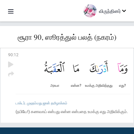
விருந்தினர்
சூரா 90, ஸூரத்துல் பலத் (நகரம்)
90
:
12
அகபா
என்ன?
உமக்கு அறிவித்தது
எது?
டாக்டர். முஹம்மது ஜான் தமிழாக்கம்
(நபியே!) கணவாய் என்பது என்ன என்பதை உமக்கு எது அறிவிக்கும்.