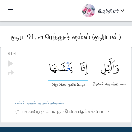
விருந்தினர்
சூரா 91, ஸூரத்துஷ் ஷம்ஸ் (சூரியன்)
91
:
4
இரவின் மீது சத்தியமாக
அது அதை மூடும்போது
டாக்டர். முஹம்மது ஜான் தமிழாக்கம்
(அப்பகலை) மூடிக்கொள்ளும் இரவின் மீதும் சத்தியமாக-