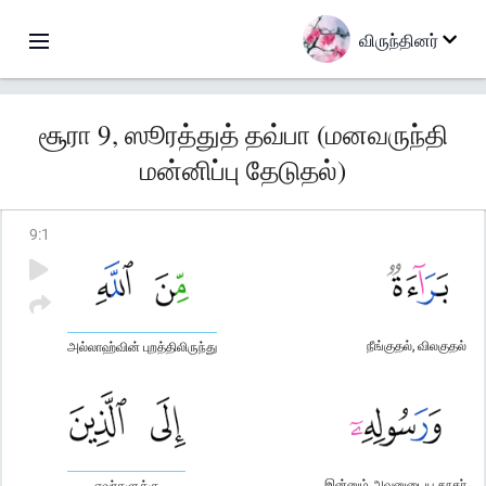
விருந்தினர்
சூரா 9, ஸூரத்துத் தவ்பா (மனவருந்தி
மன்னிப்பு தேடுதல்)
9
:
1
நீங்குதல், விலகுதல்
அல்லாஹ்வின் புறத்திலிருந்து
இன்னும் அவனுடைய தூதர்
எவர்களுக்கு