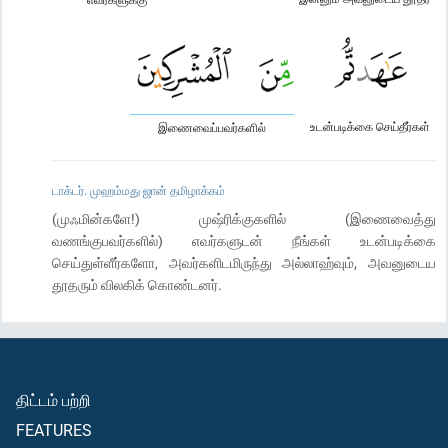
உடன்படிக்கை செய்தீர்கள்
இணைவைப்பவர்களில்
டாக்டர். முஹம்மது ஜான் தமிழாக்கம்
(முஃமின்களே!) முஷ்ரிக்குகளில் (இணைவைத்து
வணங்குபவர்களில்) எவர்களுடன் நீங்கள் உடன்படிக்கை
செய்துள்ளீர்களோ, அவர்களிடமிருந்து அல்லாஹ்வும், அவனுடைய
தூதரும் விலகிக் கொண்டனர்.
திட்டம் பற்றி
FEATURES