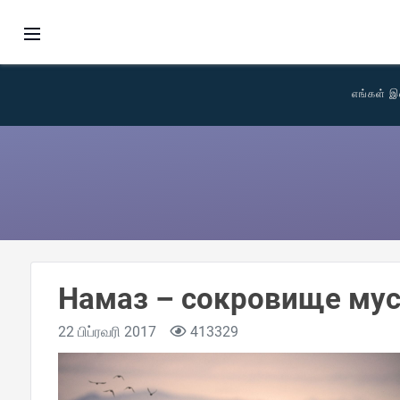
எங்கள் இ
Намаз – сокровище му
22 பிப்ரவரி 2017
413329