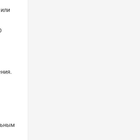
 или
О
ния.
льным