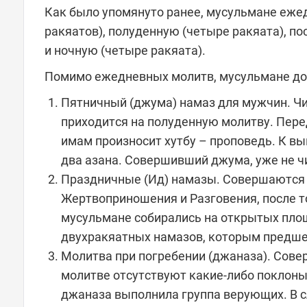
Как было упомянуто ранее, мусульмане ежед
ракяатов), полуденную (четыре ракяата), п
и ночную (четыре ракяата).
Помимо ежедневных молитв, мусульмане д
Пятничный (джума) намаз для мужчин. Чи
приходится на полуденную молитву. Пере
имам произносит хутбу – проповедь. К в
два азана. Совершивший джума, уже не ч
Праздничные (Ид) намазы. Совершаются в
Жертвоприношения и Разговения, после то
мусульмане собирались на открытых пло
двухракяатных намазов, которым предше
Молитва при погребении (джаназа). Сове
молитве отсутствуют какие-либо поклоны
джаназа выполнила группа верующих. В 