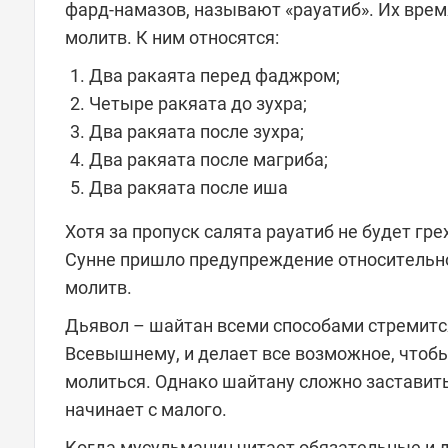
фард-намазов, называют «рауатиб». Их вре
молитв. К ним относятся:
Два ракаята перед фаджром;
Четыре ракяата до зухра;
Два ракяата после зухра;
Два ракяата после магриба;
Два ракяата после иша
Хотя за пропуск салята рауатиб не будет гре
Сунне пришло предупреждение относительн
молитв.
Дьявол – шайтан всеми способами стремитс
Всевышнему, и делает все возможное, чтобы
молиться. Однако шайтану сложно заставить
начинает с малого.
Когда мусульманин читает обязательные и 