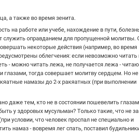
ца, а также во время зенита.
ть на работе или учебе, нахождение в пути, болезнь
ут служить оправданием для пропущенной молитвы.
 совершать некоторые действия (например, во время
о предусмотрены облегчения: если невозможно читать
ть - можно читать лежа, не получается лежа - читаю
и глазами, тогда совершает молитву сердцем. Но не
ракяатные намазы до 2-х ракяатных (при выполнении
о даже тем, кто не в состоянии пошевелить глазам
быть у здоровых мусульман? Только такие, что не з
 (при условии, что человек проспал не специально и
ить намаз - вовремя лег спать, поставил будильники